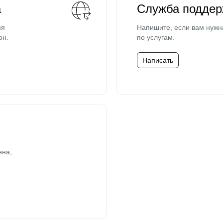
а
Служба поддер
мя
Напишите, если вам нужн
он.
по услугам.
Написать
ена,